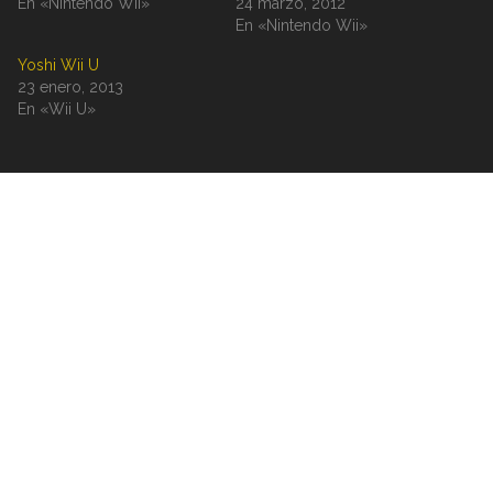
En «Nintendo Wii»
24 marzo, 2012
En «Nintendo Wii»
Yoshi Wii U
23 enero, 2013
En «Wii U»