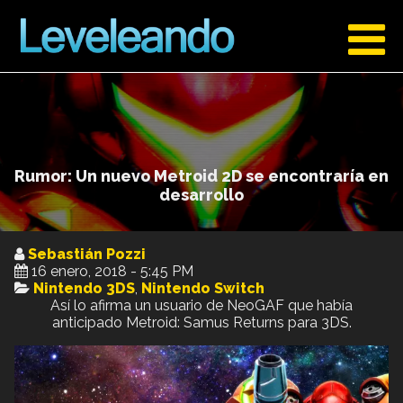
Rumor: Un nuevo Metroid 2D se encontraría en
desarrollo
Sebastián Pozzi
16 enero, 2018 - 5:45 PM
Nintendo 3DS
,
Nintendo Switch
Así lo afirma un usuario de NeoGAF que había
anticipado Metroid: Samus Returns para 3DS.