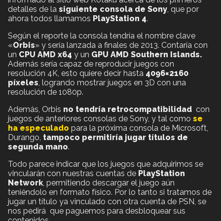
detalles de la
siguiente consola de Sony
, que por
ahora todos llamamos
PlayStation 4
.
Según el reporte la consola tendría el nombre clave
«
Orbis
» y sería lanzada a finales de 2013. Contaría con
un
CPU AMD x64
y un
GPU AMD Southern Islands.
Además sería capaz de reproducir juegos con
resolución 4K, esto quiere decir hasta
4096×2160
píxeles
, logrando mostrar juegos en 3D con una
resolución de 1080p.
Además, Orbis
no tendría retrocompatibilidad
con
juegos de anteriores consolas de Sony, y tal como
se
ha especulado
para la próxima consola de Microsoft,
Durango,
tampoco permitiría jugar títulos de
segunda mano
.
Todo parece indicar que los juegos que adquirimos se
vincularán con nuestras cuentas de
PlayStation
Network
, permitiendo descargar el juego aún
teniéndolo en formato físico. Por lo tanto si tratamos de
jugar un título ya vinculado con otra cuenta de PSN, se
nos pedirá que paguemos para desbloquear sus
contenidos.