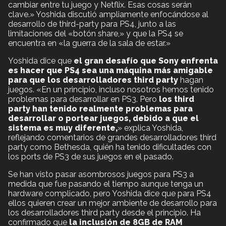
cambiar entre tu juego y Netflix. Esas cosas serán
clave.» Yoshida discutió ampliamente enfocándose al
desarrollo de third-party para PS4, junto a las
limitaciones del «botón share,» y que la PS4 se
encuentra en «la guerra de la sala de estar.»
Yoshida dice que
el gran desafío que Sony enfrenta
es hacer que PS4 sea una máquina más amigable
para que los desarrolladores third party
hagan
juegos. «En un principio, incluso nosotros hemos tenido
problemas para desarrollar en PS3. Pero
los third
party han tenido realmente problemas para
desarrollar o portear juegos, debido a que el
sistema es muy diferente,
» explica Yoshida,
reflejando comentarios de grandes desarrolladores third
party como Bethesda, quién ha tenido dificultades con
los ports de PS3 de sus juegos en el pasado.
Se han visto pasar asombrosos juegos para PS3 a
medida que fue pasando el tiempo aunque tenga un
hardware complicado, pero Yoshida dice que para PS4
ellos quieren crear un mejor ambiente de desarrollo para
los desarrolladores third party desde el principio. Ha
confirmado que
la inclusión de 8GB de RAM