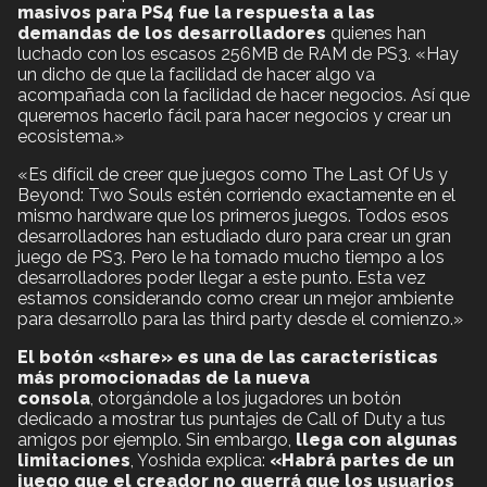
masivos para PS4 fue la respuesta a las
demandas de los desarrolladores
quienes han
luchado con los escasos 256MB de RAM de PS3. «Hay
un dicho de que la facilidad de hacer algo va
acompañada con la facilidad de hacer negocios. Así que
queremos hacerlo fácil para hacer negocios y crear un
ecosistema.»
«Es difícil de creer que juegos como The Last Of Us y
Beyond: Two Souls estén corriendo exactamente en el
mismo hardware que los primeros juegos. Todos esos
desarrolladores han estudiado duro para crear un gran
juego de PS3. Pero le ha tomado mucho tiempo a los
desarrolladores poder llegar a este punto. Esta vez
estamos considerando como crear un mejor ambiente
para desarrollo para las third party desde el comienzo.»
El botón «share» es una de las características
más promocionadas de la nueva
consola
, otorgándole a los jugadores un botón
dedicado a mostrar tus puntajes de Call of Duty a tus
amigos por ejemplo. Sin embargo,
llega con algunas
limitaciones
, Yoshida explica:
«Habrá partes de un
juego que el creador no querrá que los usuarios