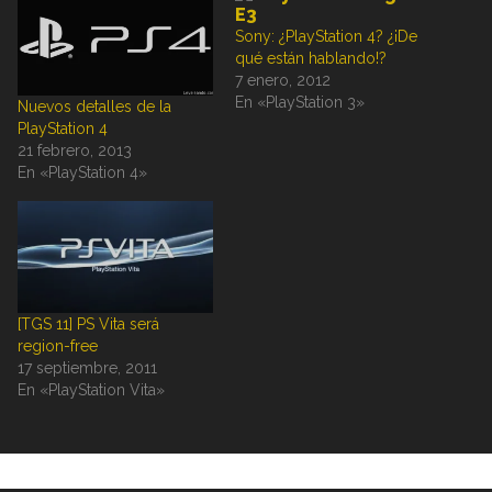
Sony: ¿PlayStation 4? ¿¡De
qué están hablando!?
7 enero, 2012
En «PlayStation 3»
Nuevos detalles de la
PlayStation 4
21 febrero, 2013
En «PlayStation 4»
[TGS 11] PS Vita será
region-free
17 septiembre, 2011
En «PlayStation Vita»