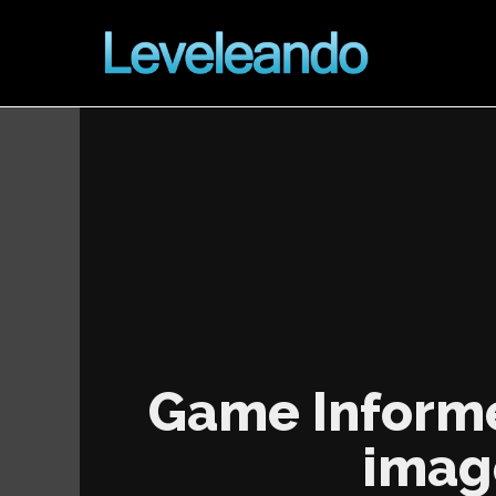
Game Informe
image