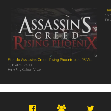
Trá
10 
En 
Filtrado Assassin’s Creed: Rising Phoenix para PS Vita
15 marzo, 2013
En «PlayStation Vita»