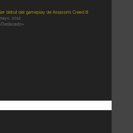
iler debút del gameplay de Assassin’s Creed III
mayo, 2012
«Destacado»