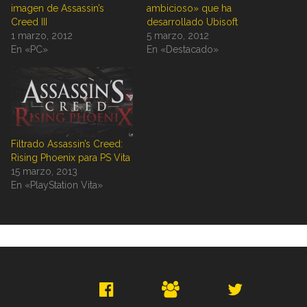
imagen de Assassin’s
ambicioso» que ha
Creed III
desarrollado Ubisoft
1 marzo, 2012
5 marzo, 2012
En «PC»
En «Destacado»
Filtrado Assassin’s Creed:
Rising Phoenix para PS Vita
15 marzo, 2013
En «PlayStation Vita»