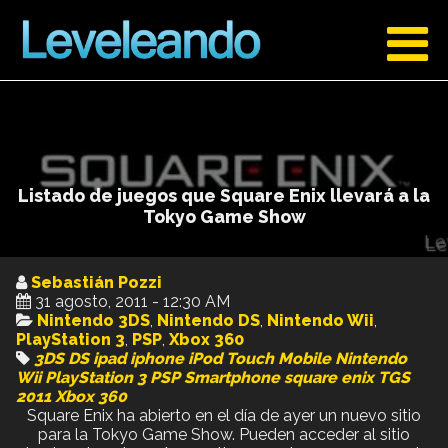
Listado de juegos que Square Enix llevará a la
Tokyo Game Show
Sebastián Pozzi
31 agosto, 2011 - 12:30 AM
Nintendo 3DS
,
Nintendo DS
,
Nintendo Wii
,
PlayStation 3
,
PSP
,
Xbox 360
3DS
DS
ipad
iphone
iPod Touch
Mobile
Nintendo
Wii
PlayStation 3
PSP
Smartphone
square enix
TGS
2011
Xbox 360
Square Enix ha abierto en el día de ayer un nuevo sitio
para la Tokyo Game Show. Pueden acceder al sitio