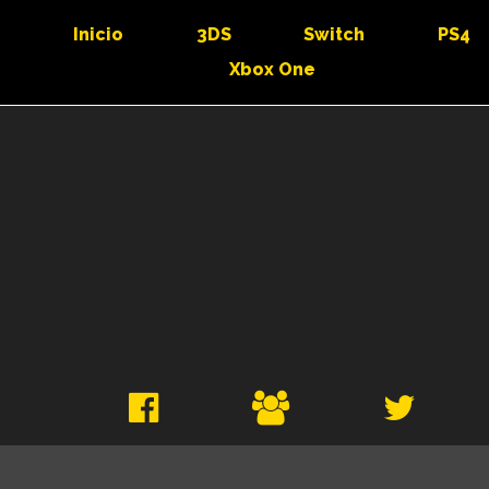
Inicio
3DS
Switch
PS4
Xbox One