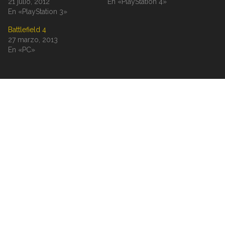
21 julio, 2012
En «PlayStation 4»
En «PlayStation 3»
Battlefield 4
27 marzo, 2013
En «PC»