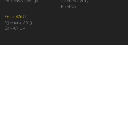
En «PlayStation 3»
22 enero, 2013
En «PC»
Yoshi Wii U
23 enero, 2013
En «Wii U»