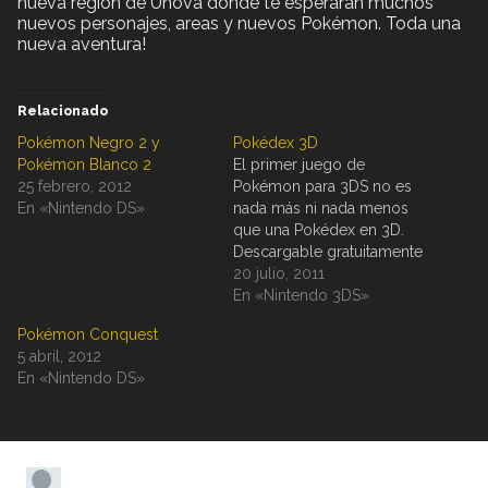
nueva región de Unova donde te esperarán muchos
nuevos personajes, areas y nuevos Pokémon. Toda una
nueva aventura!
Relacionado
Pokémon Negro 2 y
Pokédex 3D
Pokémon Blanco 2
El primer juego de
25 febrero, 2012
Pokémon para 3DS no es
En «Nintendo DS»
nada más ni nada menos
que una Pokédex en 3D.
Descargable gratuitamente
desde la Nintendo eShop,
20 julio, 2011
podrás coleccionar hasta
En «Nintendo 3DS»
156 Pokémon de los
Pokémon Conquest
juegos Pokémon Blanco y
5 abril, 2012
Pokémon Negro.
En «Nintendo DS»