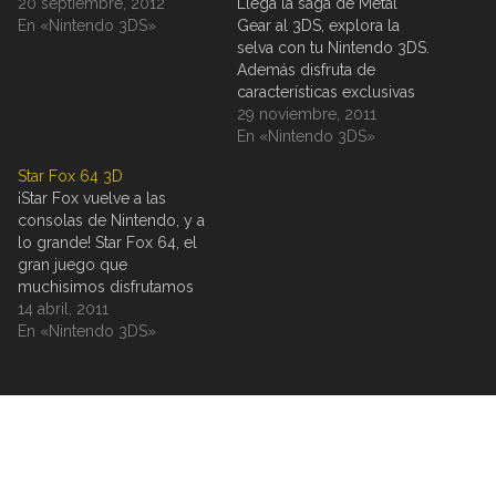
20 septiembre, 2012
Llega la saga de Metal
En «Nintendo 3DS»
Gear al 3DS, explora la
selva con tu Nintendo 3DS.
Además disfruta de
características exclusivas
de este juego para
29 noviembre, 2011
Nintendo 3DS como utilizar
En «Nintendo 3DS»
el giroscopio de la
Star Fox 64 3D
consola y tomar fotografías
¡Star Fox vuelve a las
para camuflarse entre la
consolas de Nintendo, y a
selva.
lo grande! Star Fox 64, el
gran juego que
muchisimos disfrutamos
en la Nintendo 64, vuelve
14 abril, 2011
en forma de remake para
En «Nintendo 3DS»
el Nintendo 3DS... y en 3D!