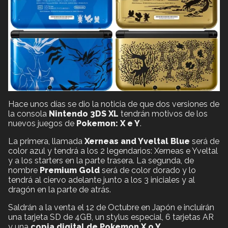
Hace unos días se dio la noticia de que dos versiones de
la consola
Nintendo 3DS XL
tendrán motivos de los
nuevos juegos de
Pokemon: X e Y
.
La primera, llamada
Xerneas and Yveltal Blue
será de
color azul y tendrá a los 2 legendarios: Xerneas e Yveltal
y a los starters en la parte trasera. La segunda, de
nombre
Premium Gold
será de color dorado y lo
tendrá al ciervo adelante junto a los 3 iniciales y al
dragón en la parte de atrás.
Saldrán a la venta el 12 de Octubre en Japón e incluirán
una tarjeta SD de 4GB, un stylus especial, 6 tarjetas AR
y una
copia digital de Pokemon X o Y
.