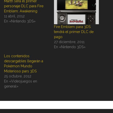
Marth será el primer
personaje DLC para Fire
Emblem: Awakening
11 abril, 2012
En «Nintendo 3DS»
Fire Emblem para 3DS
tendrá el primer DLC de
pago
27 diciembre, 2011
En «Nintendo 3DS»
Los contenidos
descargables llegarán a
Pokémon Mundo
Misterioso pars 3DS
25 octubre, 2012
En «Videojuegos en
general»