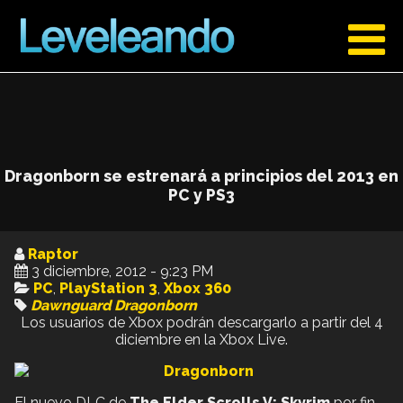
Dragonborn se estrenará a principios del 2013 en
PC y PS3
Raptor
3 diciembre, 2012 - 9:23 PM
PC
,
PlayStation 3
,
Xbox 360
Dawnguard
Dragonborn
Los usuarios de Xbox podrán descargarlo a partir del 4
diciembre en la Xbox Live.
El nuevo DLC de
The Elder Scrolls V: Skyrim
por fin