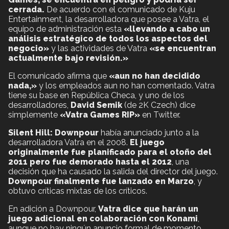
cerrada.
De acuerdo con el comunicado de Kuju
Entertainment, la desarrolladora que posee a Vatra, el
equipo de administración esta
«llevando a cabo un
análisis estratégico de todos los aspectos del
negocio»
y las actividades de Vatra
«se encuentran
actualmente bajo revisión.»
El comunicado afirma que
«aun no han decidido
nada,»
y los empleados aun no han comentado. Vatra
tiene su base en República Checa, y uno de los
desarrolladores,
David Semik
(de 2K Czech) dice
simplemente
«Vatra Games RIP»
en Twitter.
Silent Hill: Downpour
había anunciado junto a la
desarrolladora Vatra en el 2008.
El juego
originalmente fue planificado para el otoño del
2011 pero fue demorado hasta el 2012
, una
decisión que ha causado la salida del director del juego.
Downpour finalmente fue lanzado en Marzo
, y
obtuvo críticas mixtas de los críticos.
En adición a Downpour,
Vatra dice que harán un
juego adicional en colaboración con Konami
,
aunque no hay ningún anuncio formal de momento.