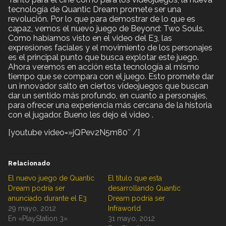
tecnología de Quantic Dream promete ser una
revolución. Por lo que para demostrar de lo que es
capaz, vemos el nuevo juego de Beyond: Two Souls.
Como habíamos visto en el video del E3, las
expresiones faciales y el movimiento de los personajes
es el principal punto que busca explotar este juego.
Ahora veremos en acción esta tecnología al mismo
tiempo que se compara con el juego. Esto promete dar
un innovador salto en ciertos videojuegos que buscan
dar un sentido más profundo, en cuanto a personajes,
para ofrecer una experiencia más cercana de la historia
con el jugador. Bueno les dejo el video .
[youtube video=»jQPev2N5m80″ /]
Relacionado
El nuevo juego de Quantic
El título que esta
Dream podría ser
desarrollando Quantic
anunciado durante el E3
Dream podría ser
29 mayo, 2012
Infraworld
En «PlayStation 3»
31 mayo, 2012