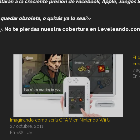
ptaran a la creciente presión de Facebook, Apple, Juegos S
e quedar obsoleta, o quizás ya lo sea?»
7.
No te pierdas nuestra cobertura en Leveleando.co
El 
cre
7 a
En 
Imaginando como sería GTA V en Nintendo Wii U
27 octubre, 2011
En «Wii U»