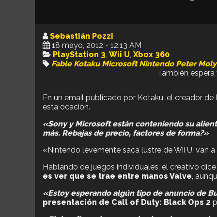
Sebastián Pozzi
18 mayo, 2012 - 12:13 AM
PlayStation 3
,
Wii U
,
Xbox 360
Fable
Kotaku
Microsoft
Nintendo
Peter Mol
También espera v
En un email publicado por Kotaku, el creador de
esta ocación.
«Sony y Microsoft están conteniendo su alien
más. Rebajas de precio, factores de forma?»
«Nintendo levemente saca lustre de Wii U, van a t
Hablando de juegos individuales, el creativo dic
es ver que se trae entre manos Valve
, aunq
«Estoy esperando algún tipo de anuncio de B
presentación de Call of Duty: Black Ops 2
p