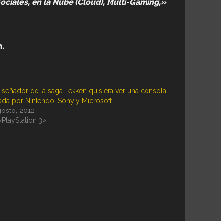
ociales, en la Nube (Cloud), Multi-Gaming,»
m.
diseñador de la saga Tekken quisiera ver una consola
ada por Nintendo, Sony y Microsoft
gosto, 2012
«PlayStation 3»