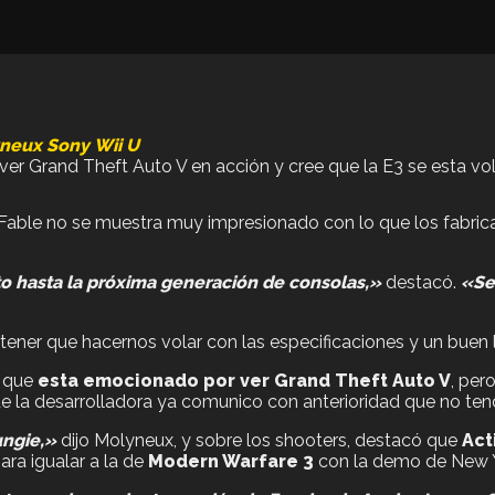
yneux
Sony
Wii U
er Grand Theft Auto V en acción y cree que la E3 se esta vo
 Fable no se muestra muy impresionado con lo que los fabri
to hasta la próxima generación de consolas,»
destacó.
«Se
ener que hacernos volar con las especificaciones y un buen li
e que
esta emocionado por ver Grand Theft Auto V
, per
ue la desarrolladora ya comunico con anterioridad que no ten
ungie,»
dijo Molyneux, y sobre los shooters, destacó que
Act
ara igualar a la de
Modern Warfare 3
con la demo de New Yo