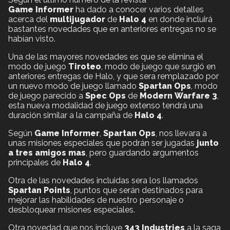
Game Informer
ha dado a conocer varios detalles
acerca del
multijugador
de
Halo 4
en donde incluirá
bastantes novedades que en anteriores entregas no se
habían visto.
Una de las mayores novedades es que se elimina el
modo de juego
Tiroteo
, modo de juego que surgió en
anteriores entregas de Halo, y que sera remplazado por
un nuevo modo de juego llamado
Spartan Ops
, modo
de juego parecido a
Spec Ops
de
Modern Warfare 3
,
esta nueva modalidad de juego extenso tendrá una
duración similar a la campaña de
Halo 4
.
Según
Game Informer
,
Spartan Ops
, nos llevara a
unas misiones especiales que podrán ser jugadas
junto
a tres amigos mas
, pero guardando argumentos
principales de
Halo 4
.
Otra de las novedades incluidas sera los llamados
Spartan Points
, puntos que serán destinados para
mejorar las habilidades de nuestro personaje o
desbloquear misiones especiales.
Otra novedad que nos incluye
343 Industries
a la saga