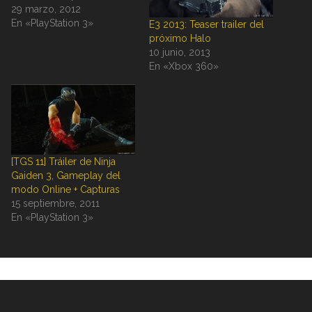
29 marzo, 2012
En «PlayStation 3»
E3 2013: Teaser trailer del
próximo Halo
10 junio, 2013
En «Xbox 360»
[TGS 11] Tráiler de Ninja
Gaiden 3, Gameplay del
modo Online + Capturas
15 septiembre, 2011
En «PlayStation 3»