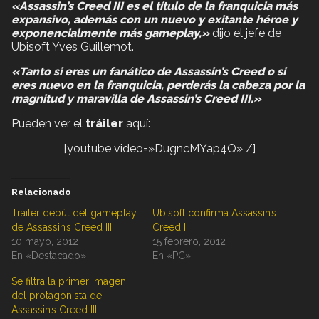
«Assassin’s Creed III es el título de la franquicia más
expansivo, además con un nuevo y exitante héroe y
exponencialmente más gameplay,»
dijo el jefe de
Ubisoft Yves Guillemot.
«Tanto si eres un fanático de Assassin’s Creed o si
eres nuevo en la franquicia, perderás la cabeza por la
magnitud y maravilla de Assassin’s Creed III.»
Pueden ver el
tráiler
aquí:
[youtube video=»DugncMYap4Q» /]
Relacionado
Tráiler debút del gameplay
Ubisoft confirma Assassin’s
de Assassin’s Creed III
Creed III
10 mayo, 2012
15 febrero, 2012
En «Destacado»
En «PC»
Se filtra la primer imagen
del protagonista de
Assassin’s Creed III