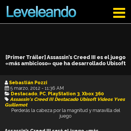
[Primer Tráiler] Assassin’s Creed III es el juego
«más ambicioso» que ha desarrollado Ubisoft
Sebastián Pozzi
5 marzo, 2012 - 11:36 AM
Destacado
,
PC
,
PlayStation 3
,
Xbox 360
Assassin's Creed III
Destacado
Ubisoft
Videos
Yves
Guillemot
Perderás la cabeza por la magnitud y maravilla del
juego
Assassin’s Creed III será el juego «más