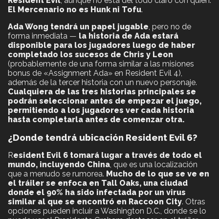
Resident Evil
, aunque no esta del todo claro con quién.
El Mercenario no es Hunk ni Tofu
.
Ada Wong tendrá un papel jugable
, pero no de
forma inmediata —
la historia de Ada estará
disponible para los jugadores luego de haber
completado los sucesos de Chris y Leon
(probablemente de una forma similar a las misiones
bonus de «Assignment Ada» en Resident Evil 4),
además de la tercer historia con un nuevo personaje.
Cualquiera de las tres historias principales se
podrán seleccionar antes de empezar el juego,
permitiendo a los jugadores ver cada historia
hasta completarla antes de comenzar otra.
¿Donde tendrá ubicación Resident Evil 6?
R
esident Evil 6 tomará lugar a través de todo el
mundo, incluyendo China
, que es una localización
que a menudo se rumorea.
Mucho de lo que se ve en
el tráiler se enfoca en Tall Oaks, una ciudad
donde el 90% ha sido infectada por un virus
similar al que se encontró en Raccoon City
. Otras
opciones pueden incluir a Washington D.C., donde se lo