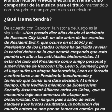
Monster Hunter Freedom estará al frente como
compositor de la música para el título
, marcandolo
como su primer gran proyecto en su currículum.
¿Qué trama tendrá?
De acuerdo con Capcom, la historia del juego es la
siguiente:
«Han pasado diez años desde el incidente
de Raccoon City (2008, un año antes de los eventos
de Resident Evil 5, que ocurre en el 2009) y el
Presidente de los Estados Unidos ha decidido revelar
la verdad detras de lo que ocurrió creyendo que esto
pondría un alto a las actividades bioterroristas. Al
estar del lado del Presidente como amigo personal y
superviviente de Raccoon City, Leon S. Kennedy, pero
el lugar sufre un ataque bioterrorista, Leon es forzado
a enfrentarse a un Presidente transformado y
teniendo que tomar una dura decisión. Al mismo
tiempo, Chris Redfield miembro de Bioterrorism
Security Assesment Alliance arriva en China, que se
encuentra bajo una amenaza de ataque por
bioterroristas. Con ningún país a salvo de estos
ataques y los brotes resultantes, la población del
mundo entero se une por un temor en común, ya no