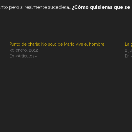
to pero si realmente sucediera..
¿Cómo quisieras que se 
Punto de charla: No solo de Mario vive el hombre
La 
30 enero, 2012
2 j
En «Artículos»
En 