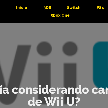
Inicio
3DS
Switch
PS4
Xbox One
ía considerando c
de Wii U?