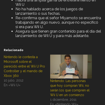
Habrá una amplia gama de entretenimiento en
Wii U
No ha hablado acerca de los juegos de
lanzamiento o sus fechas.
Re-confirma que el señor Miyamoto se encuentra
trabajando en algo nuevo, aunque no especificó
si era para Wii U.
Asegura que tienen gran contenido para el día del
lanzamiento de Wii U y para más adelante.
Relacionado
Nintendo le contesta a
Microsoft sobre el
parecido entre el Wii U Pro
Controller y el mando de
Xbox 360
10 julio, 2012
Nintendo: Las personas
En «Wii U»
que hoy compran Wii, no
serán los que compren el
Wii U en un comienzo
1 diciembre, 2011
En «Nintendo Wii»