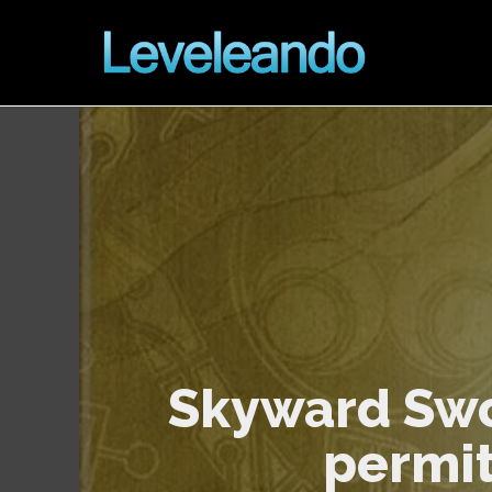
Skyward Swo
permit