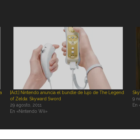
a
[Act.] Nintendo anuncia el bundle de lujo de The Legend
Sky
of Zelda: Skyward Sword
9 n
29 agosto, 2011
En 
En «Nintendo Wii»