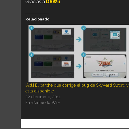
Gracias a
DSWii
Relacionado
[Act.] El parche que corrige el bug de Skyward Sword y
está disponible
22 diciembre, 2011
En «Nintendo Wii»