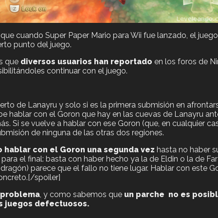
que cuando Super Paper Mario para Wii fue lanzado, el juego
rto punto del juego.
es que
diversos usuarios han reportado
en los foros de N
sibilitándoles continuar con el juego.
ierto de Lanayru y solo si es la primera submisión en afronta
ebe hablar con el Goron que hay en las cuevas de Lanayru ant
ás. Si se vuelve a hablar con ese Goron (que, en cualquier ca
submisión de ninguna de las otras dos regiones.
no hablar con el Goron una segunda vez
hasta no haber s
 para el final: basta con haber hecho ya la de Eldin o la de Fa
dragón) parece que el fallo no tiene lugar. Hablar con este 
ncreto.[/spoiler]
l problema
, y como sabemos que
un parche no es posibl
s juegos defectuosos.