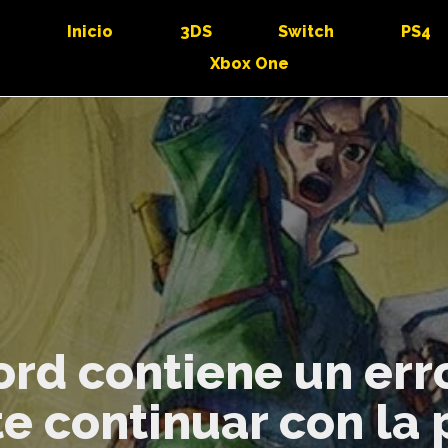
Inicio
3DS
Switch
PS4
Xbox One
rd contiene un erro
e continuar con la 