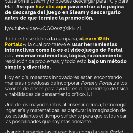
plataforma Steam y lo puedes descargar para PC y para
Mac.
Así que
haz clic aquí
para entrar a la página
de descarga del juego en Steam y descargarlo
antes de que termine la promoción.
[youtube video=»QGQo0z3XikI» /]
Todo esto se debe a la campaña,
«
Learn With
Portals
«
, la cual promueve el
usar herramientas
interactivas como lo es el videojuego de Portal
,
para
enseñar matemática, lógica, razonamiento
,
resolución de problemas, y todo esto
bajo un método
simple y divertido.
Hoy en día, maestros innovadores están encontrando
maneras novedosas de incorporar
Portal
y
Portal 2
a los
salones de clases para ayudar en el aprendizaje de física
y habilidades de pensamiento crítico. […]
Uno de los mayores retos al enseñar ciencia, tecnología,
ingeniería y matemáticas, es capturar la imaginación de
los estudiantes el tiempo suficiente para que estos vean
las posibilidades que hay más adelante.
Usando herramientas interactivas como la serie
Portal