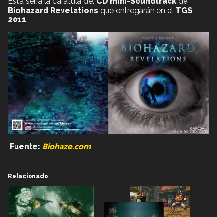
Esta sería la caratula del
CD mini-Soundtrack
de
Biohazard Revelations
que entregarán en el
TGS
2011
.
Fuente:
Biohaze.com
Relacionado