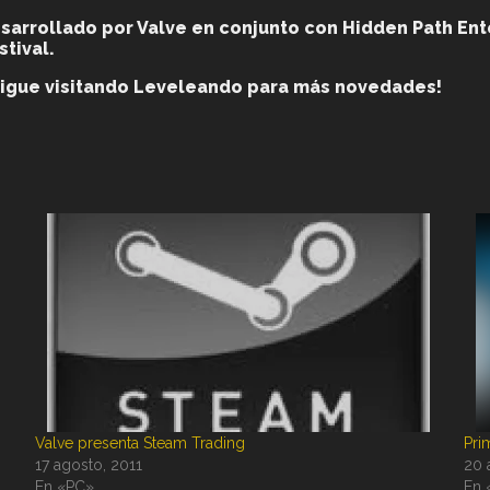
sarrollado por Valve
en conjunto con Hidden Path En
tival.
Sigue visitando Leveleando para más novedades!
Valve presenta Steam Trading
Pri
17 agosto, 2011
20 
En «PC»
En 