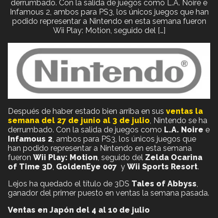
derrumbado. Con la salida de juegos como L.A. Noire e
Infamous 2, ambos para PS3, los únicos juegos que han
podido representar a Nintendo en esta semana fueron
Wii Play: Motion, seguido del […]
Después de haber estado bien arriba en sus
ventas la
semana del 27 de junio al 3 de julio
, Nintendo se ha
derrumbado. Con la salida de juegos como
L.A. Noire
e
Infamous 2
, ambos para PS3, los únicos juegos que
han podido representar a Nintendo en esta semana
fueron
Wii Play: Motion
, seguido del
Zelda Ocarina
of Time 3D
,
GoldenEye 007
y
Wii Sports Resort
.
Lejos ha quedado el título de 3DS
Tales of Abbyss
,
ganador del primer puesto en ventas la semana pasada.
Ventas en Japón del 4 al 10 de julio