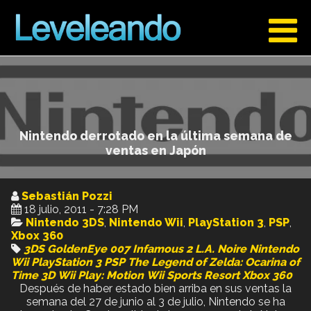
Nintendo derrotado en la última semana de
ventas en Japón
Sebastián Pozzi
18 julio, 2011 - 7:28 PM
Nintendo 3DS
,
Nintendo Wii
,
PlayStation 3
,
PSP
,
Xbox 360
3DS
GoldenEye 007
Infamous 2
L.A. Noire
Nintendo
Wii
PlayStation 3
PSP
The Legend of Zelda: Ocarina of
Time 3D
Wii Play: Motion
Wii Sports Resort
Xbox 360
Después de haber estado bien arriba en sus ventas la
semana del 27 de junio al 3 de julio, Nintendo se ha