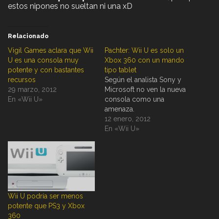
estos nipones no sueltan ni una xD
Relacionado
Vigil Games aclara que Wii
Pachter: Wii U es solo un
U es una consola muy
Xbox 360 con un mando
potente y con bastantes
tipo tablet
recursos
Según el analista Sony y
29 marzo, 2012
Microsoft no ven la nueva
En «Wii U»
consola como una
amenaza.
12 enero, 2012
En «Wii U»
Wii U podría ser menos
potente que PS3 y Xbox
360