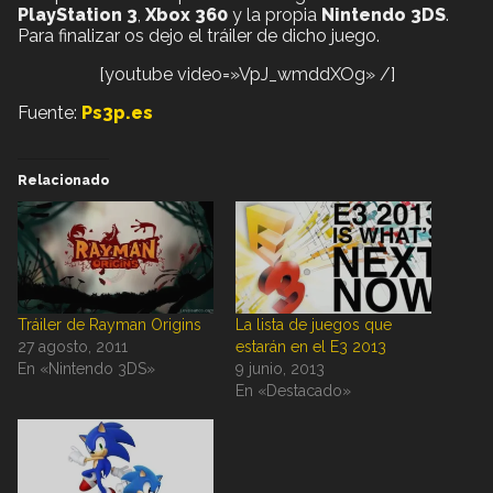
PlayStation 3
,
Xbox 360
y la propia
Nintendo 3DS
.
Para finalizar os dejo el tráiler de dicho juego.
[youtube video=»VpJ_wmddXOg» /]
Fuente:
Ps3p.es
Relacionado
Tráiler de Rayman Origins
La lista de juegos que
27 agosto, 2011
estarán en el E3 2013
En «Nintendo 3DS»
9 junio, 2013
En «Destacado»