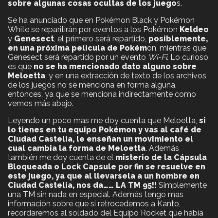
sobre algunas cosas ocultas de los juego
s.
Se ha anunciado que en Pokémon Black y Pokémon
White se reparitirán por eventos a los Pokémon
Keldeo
y
Genesect
, el primero será repartido,
posiblemente,
en una próxima película de Pokém
on, mientras que
Genesect será repartido por un evento
Wi-Fi
. Lo curioso
es que
no se ha mencionado dato alguno sobre
Meloetta
, y en una extracción de texto de los archivos
de los juegos no se menciona en forma alguna,
entonces, ya que se menciona indirectamente como
vemos más abajo.
Leyendo un poco mas me doy cuenta que Meloetta,
si
lo tienes en tu equipo Pokémon y vas al café de
Ciudad Castelia
, le enseñan un movimiento el
cual cambia la forma de Meloetta
. Además
también me doy cuenta de el
misterio de la Cápsula
Bloqueada o Lock Capsule por fin se resuelve en
este juego, ya que al llevarsela a un hombre en
Ciudad
Castelia
, nos da…… LA TM 95!!
Simplemente
una TM sin nada en especial. Además tengo mas
información sobre que si retrocedemos a Kanto,
recordaremos al soldado del Equipo Rocket que había