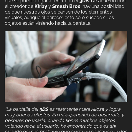
que se puede llegar a tener con el
3DS
. De acuerdo con
el creador de
Kirby
y
Smash Bros
, hay una posibilidad
de que nuestros ojos se cansen de los elementos
visuales, aunque al parecer, esto sólo sucede si los
objetos están viniendo hacia la pantalla.
“La pantalla del
3DS
es realmente maravillosa y logra
muy buenos efectos. En mi experiencia de desarrollo y
después de usarla, cuando tienes muchos objetos
volando hacia el usuario, he encontrado que es ahí
cuando es más probable que exista un cansancio en los