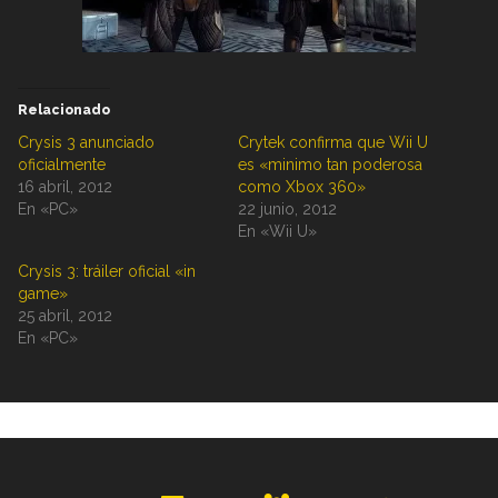
Relacionado
Crysis 3 anunciado
Crytek confirma que Wii U
oficialmente
es «minimo tan poderosa
16 abril, 2012
como Xbox 360»
En «PC»
22 junio, 2012
En «Wii U»
Crysis 3: tráiler oficial «in
game»
25 abril, 2012
En «PC»